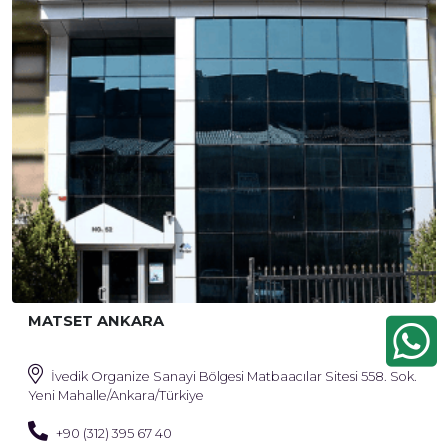
MATSET ANKARA
İvedik Organize Sanayi Bölgesi Matbaacılar Sitesi 558. Sok.
Yeni Mahalle/Ankara/Türkiye
+90 (312) 395 67 40