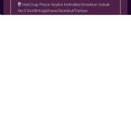
MatGrup Plaza Yeşilce Mahallesi Emektar Sokak
No:5 34418 Kağıthane/İstanbul/Türkiye
+90 (212) 270 05 95
MATSET ANKARA
İvedik Organize Sanayi Bölgesi Matbaacılar Sitesi
558. Sok. Yeni Mahalle/Ankara/Türkiye
+90 (312) 395 67 40
MATSET İZMIR
Tuna Mahallesi Sanat Sokak 1-P B Blok Çamdibi İş
Merkezi Bornova/İzmir/Türkiye
+90 (232) 449 32 22