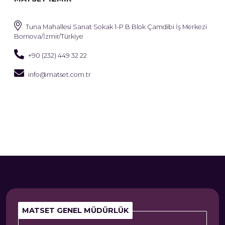
Tuna Mahallesi Sanat Sokak 1-P B Blok Çamdibi İş Merkezi
Bornova/İzmir/Türkiye
+90 (232) 449 32 22
info@matset.com.tr
MATSET GENEL MÜDÜRLÜK