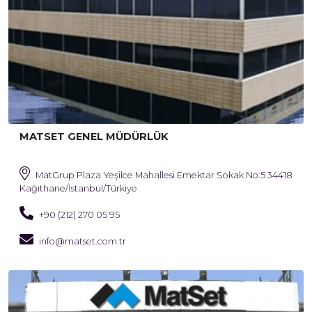
MATSET GENEL MÜDÜRLÜK
MatGrup Plaza Yeşilce Mahallesi Emektar Sokak No:5 34418
Kağıthane/İstanbul/Türkiye
+90 (212) 270 05 95
info@matset.com.tr